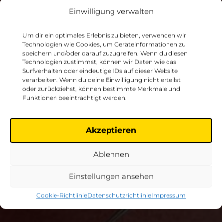
Einwilligung verwalten
Um dir ein optimales Erlebnis zu bieten, verwenden wir
i
C
a
n
D
o
Pf
l
e
g
e
ki
n
d
e
r
3
6
T
E
I
Technologien wie Cookies, um Geräteinformationen zu
speichern und/oder darauf zuzugreifen. Wenn du diesen
0°
Technologien zustimmst, können wir Daten wie das
Surfverhalten oder eindeutige IDs auf dieser Website
verarbeiten. Wenn du deine Einwilligung nicht erteilst
L 1
oder zurückziehst, können bestimmte Merkmale und
Funktionen beeinträchtigt werden.
Akzeptieren
Ablehnen
Einstellungen ansehen
Cookie-Richtlinie
Datenschutzrichtlinie
Impressum