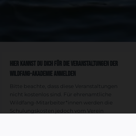
Hier kannst du dich für die Veranstaltungen der
Wildfang-Akademie anmelden
Bitte beachte, dass diese Veranstaltungen
nicht kostenlos sind. Für ehrenamtliche
Wildfang-Mitarbeiter*innen werden die
Schulungskosten jedoch vom Verein
übernommen. Wenn das Formular nicht
richtig dargestellt wird, klicke bitte
hier
.