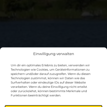
Einwilligung verwalten
Wi
l
df
a
n
g
-
A
k
a
d
e
mi
A
n
m
e
l
d
u
n
Um dir ein optimales Erlebnis zu bieten, verwenden wir
Technologien wie Cookies, um Geräteinformationen zu
e
speichern und/oder darauf zuzugreifen. Wenn du diesen
Technologien zustimmst, können wir Daten wie das
Surfverhalten oder eindeutige IDs auf dieser Website
g
verarbeiten. Wenn du deine Einwilligung nicht erteilst
oder zurückziehst, können bestimmte Merkmale und
Funktionen beeinträchtigt werden.