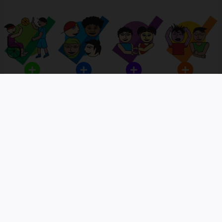
Dieses Camp ist perfekt, wenn du aktiv
sein und trotzdem Zeit zum Chillen haben
möchtest. Jeden Tag kannst du aus vielen
spannenden Sportkursen wählen: Probiere
Spikeball, Stand-up-Paddeling, Wald-
Hindernis-Parcours, Capture the flag,
Boxen, Kidsjumping oder Dance-