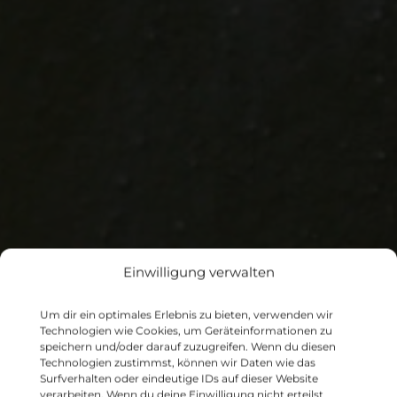
Einwilligung verwalten
I
h
r
K
o
nt
a
kt
z
u
m
B
e
zi
r
ks
a
P
a
n
k
o
w v
o
B
e
r
li
Um dir ein optimales Erlebnis zu bieten, verwenden wir
Technologien wie Cookies, um Geräteinformationen zu
speichern und/oder darauf zuzugreifen. Wenn du diesen
mt
Technologien zustimmst, können wir Daten wie das
Surfverhalten oder eindeutige IDs auf dieser Website
verarbeiten. Wenn du deine Einwilligung nicht erteilst