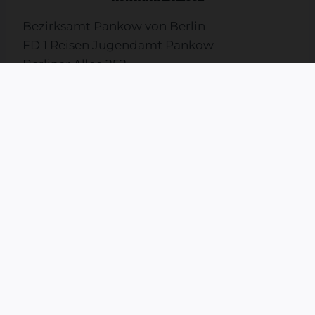
Bezirksamt Pankow von Berlin
FD 1 Reisen Jugendamt Pankow
Berliner Allee 252
13088 Berlin
jug.reisen@ba-pankow.berlin.de
Ihre Ansprechpartnerinnen
Simone Bastian
T. 030 90295-7261
Ann-Kathrin Laschewski
T. 030 90295 7345