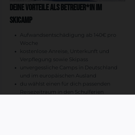
Deine Vorteile als Betreuer*in im
Skicamp
Aufwandsentschädigung ab 140€ pro
Woche
kostenlose Anreise, Unterkunft und
Verpflegung sowie Skipass
unvergessliche Camps in Deutschland
und im europäischen Ausland
du wählst einen für dich passenden
Reisezeitraum in den Schulferien
spannende Online-Fortbildungen &
praxisnahe Workshops
gute Vorbereitung auf die Kinder und
Jugendlichen, die du betreuen wirst