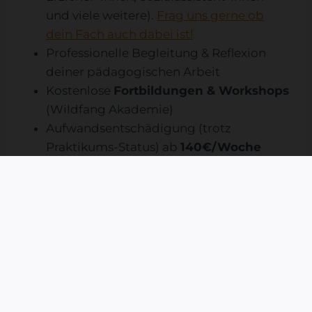
und viele weitere).
Frag uns gerne ob
dein Fach auch dabei ist!
Professionelle Begleitung & Reflexion
deiner pädagogischen Arbeit
Kostenlose
Fortbildungen & Workshops
(Wildfang Akademie)
Aufwandsentschädigung (trotz
Praktikums-Status) ab
140€/Woche
Reise, Unterkunft & Verpflegung
komplett frei
gute Vorbereitung
auf die Kinder und
Jugendlichen, die du betreuen wirst
komplett
in den Semesterferien
absolvierbar
Sammle wertvolle Praxisstunden mit einer