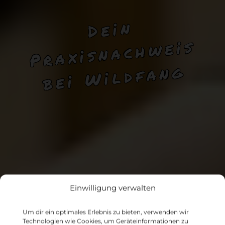
D
ei
n
P
r
a
xis
n
a
c
h
w
b
ei
Wi
l
df
a
n
eis
g
Einwilligung verwalten
Um dir ein optimales Erlebnis zu bieten, verwenden wir
Technologien wie Cookies, um Geräteinformationen zu