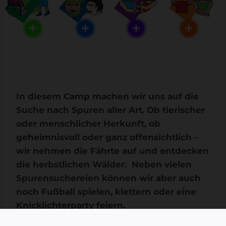
In diesem Camp machen wir uns auf die
Suche nach Spuren aller Art. Ob tierischer
oder menschlicher Herkunft, ob
geheimnisvoll oder ganz offensichtlich –
wir nehmen die Fährte auf und entdecken
die herbstlichen Wälder. Neben vielen
Spurensuchereien können wir aber auch
noch Fußball spielen, klettern
oder eine
Knicklichterparty feiern.