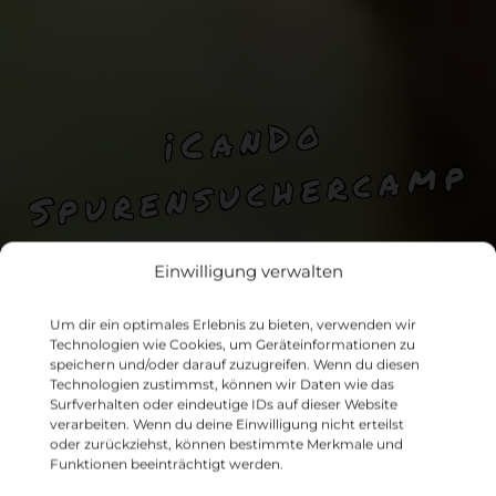
i
C
a
n
D
o
S
p
u
r
e
ns
u
c
h
e
r
c
a
m
p
Einwilligung verwalten
Um dir ein optimales Erlebnis zu bieten, verwenden wir
Technologien wie Cookies, um Geräteinformationen zu
speichern und/oder darauf zuzugreifen. Wenn du diesen
Technologien zustimmst, können wir Daten wie das
Surfverhalten oder eindeutige IDs auf dieser Website
verarbeiten. Wenn du deine Einwilligung nicht erteilst
oder zurückziehst, können bestimmte Merkmale und
Funktionen beeinträchtigt werden.