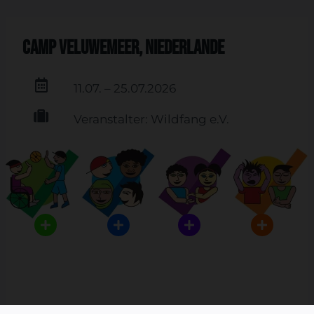
Camp Veluwemeer, Niederlande
11.07. – 25.07.2026
Veranstalter: Wildfang e.V.